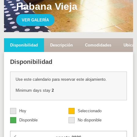
Habana Vieja
VER GALERÍA
Disponibilidad
Descripción
Comodidades
Ubicac
Disponibilidad
Use este calendario para reservar este alojamiento.
Minimum days stay
2
Hoy
Seleccionado
Disponible
No disponible