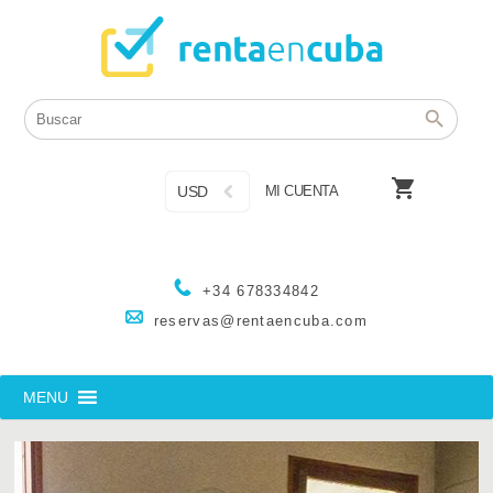

USD
MI CUENTA
+34 678334842
reservas@rentaencuba.com
MENU