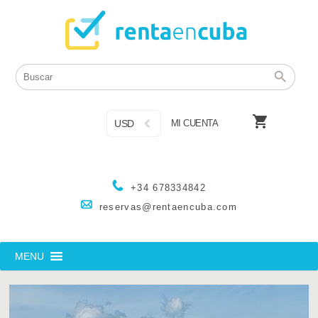

USD
MI CUENTA
+34 678334842
reservas@rentaencuba.com
MENU