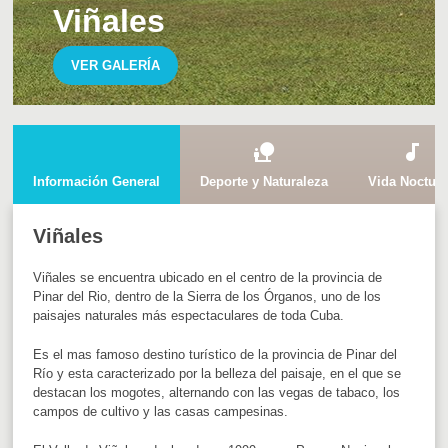
Viñales
VER GALERÍA
nature_people
audiotrack
Información General
Deporte y Naturaleza
Vida Noctur
Viñales
Viñales se encuentra ubicado en el centro de la provincia de
Pinar del Rio, dentro de la Sierra de los Órganos, uno de los
paisajes naturales más espectaculares de toda Cuba.
Es el mas famoso destino turístico de la provincia de Pinar del
Río y esta caracterizado por la belleza del paisaje, en el que se
destacan los mogotes, alternando con las vegas de tabaco, los
campos de cultivo y las casas campesinas.