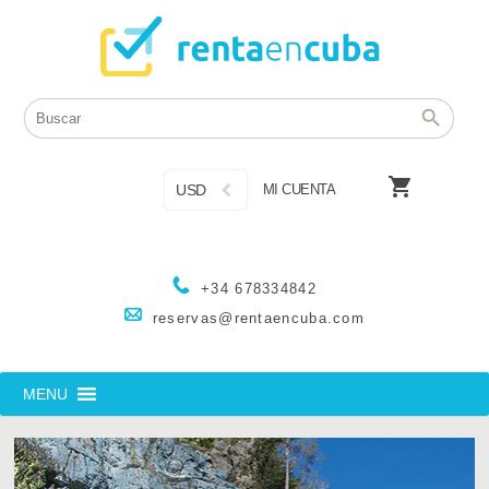

USD
MI CUENTA
+34 678334842
reservas@rentaencuba.com
MENU