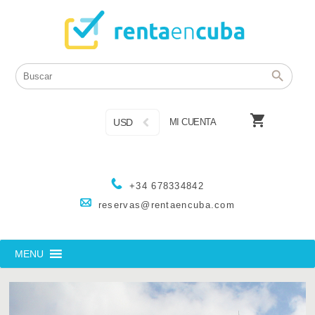

USD
MI CUENTA
+34 678334842
reservas@rentaencuba.com
MENU