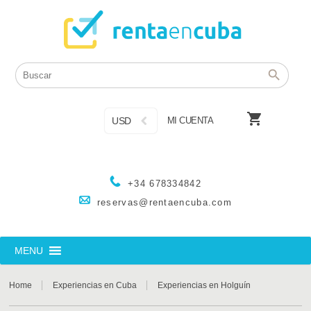

USD
MI CUENTA
+34 678334842
reservas@rentaencuba.com
MENU
Home
Experiencias en Cuba
Experiencias en Holguín