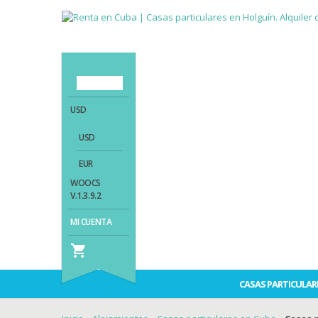
ES
USD
USD
EUR
WOOCS
V.1.3.9.2
MI CUENTA

CASAS PARTICULAR