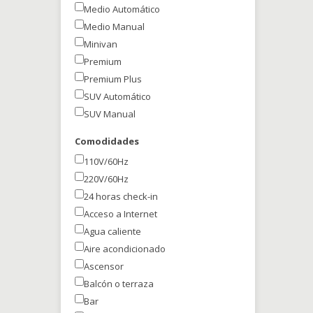
Medio Automático
Medio Manual
Minivan
Premium
Premium Plus
SUV Automático
SUV Manual
Comodidades
110V/60Hz
220V/60Hz
24 horas check-in
Acceso a Internet
Agua caliente
Aire acondicionado
Ascensor
Balcón o terraza
Bar