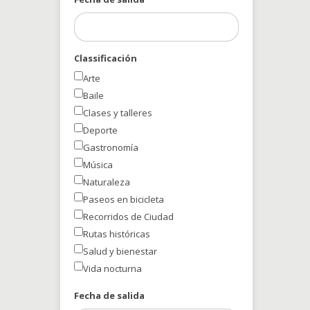
Classificación
Arte
Baile
Clases y talleres
Deporte
Gastronomía
Música
Naturaleza
Paseos en bicicleta
Recorridos de Ciudad
Rutas históricas
Salud y bienestar
Vida nocturna
Fecha de salida