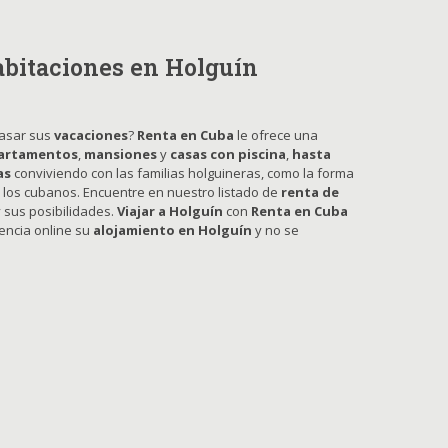
habitaciones en Holguín
asar sus
vacaciones
?
Renta en Cuba
le ofrece una
artamentos
,
mansiones
y
casas con piscina
,
hasta
as
conviviendo con las familias holguineras, como la forma
e los cubanos. Encuentre en nuestro listado de
renta de
sus posibilidades.
Viajar a Holguín
con
Renta en Cuba
encia online su
alojamiento en Holguín
y no se