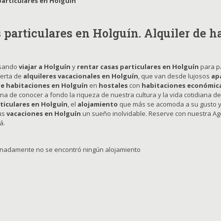
particulares en Holguín
 particulares en Holguín. Alquiler de 
nsando
viajar a Holguín
y
rentar casas particulares en Holguín
para p
ferta de
alquileres vacacionales en Holguín
, que van desde lujosos
ap
de habitaciones en Holguín
en
hostales
con
habitaciones económic
a de conocer a fondo la riqueza de nuestra cultura y la vida cotidiana d
ticulares en Holguín
, el
alojamiento
que más se acomoda a su gusto y 
us
vacaciones en Holguín
un sueño inolvidable. Reserve con nuestra Ag
á.
nadamente no se encontró ningún alojamiento