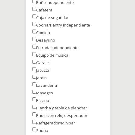
Baño independiente
Cafetera
Caja de seguridad
Cocina/Pantry independiente
Comida
Desayuno
Entrada independiente
Equipo de música
Garaje
Jacuzzi
Jardin
Lavandería
Masages
Piscina
Plancha y tabla de planchar
Radio con reloj despertador
Refrigerador/Minibar
Sauna