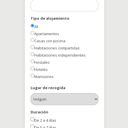
Tipo de alojamiento
All
Apartamentos
Casas con piscina
Habitaciones compartidas
Habitaciones independientes
Hostales
Hoteles
Mansiones
Lugar de recogida
Duración
De 2 a 4 días
De 5 a 7 días