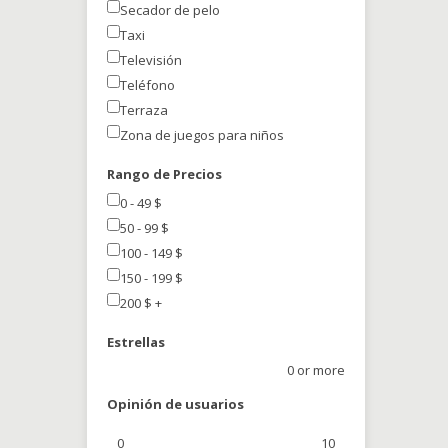
Secador de pelo
Taxi
Televisión
Teléfono
Terraza
Zona de juegos para niños
Rango de Precios
0 - 49
$
50 - 99
$
100 - 149
$
150 - 199
$
200
$
+
Estrellas
0 or more
Opinión de usuarios
0
10