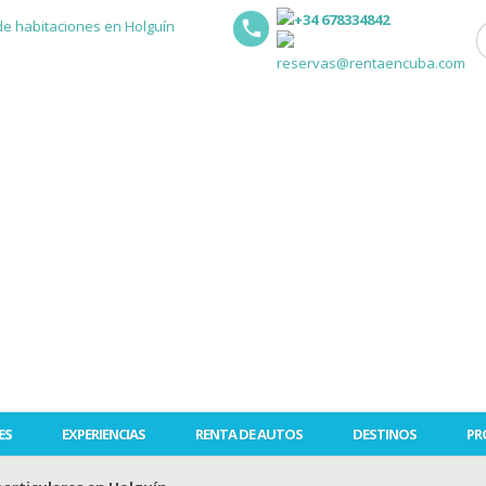
+34 678334842
reservas@rentaencuba.com
ES
EXPERIENCIAS
RENTA DE AUTOS
DESTINOS
PR