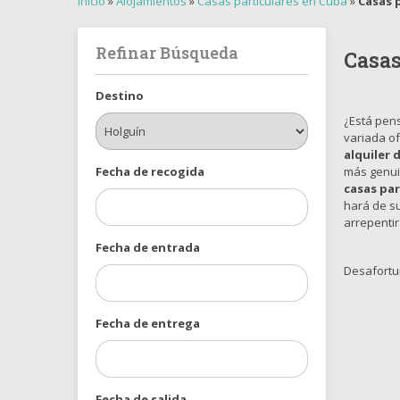
Inicio
»
Alojamientos
»
Casas particulares en Cuba
»
Casas 
Refinar Búsqueda
Casas
Destino
¿Está pe
variada o
alquiler 
Fecha de recogida
más genuin
casas par
hará de s
arrepentir
Fecha de entrada
Desafortu
Fecha de entrega
Fecha de salida