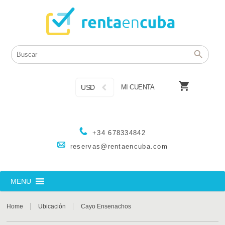

USD
MI CUENTA
+34 678334842
reservas@rentaencuba.com
MENU
Home
Ubicación
Cayo Ensenachos