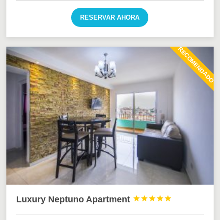
RESERVAR AHORA
RECOMENDADO
Luxury Neptuno Apartment




