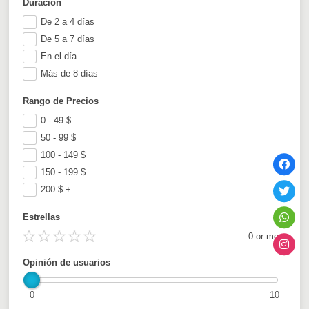
Duración
De 2 a 4 días
De 5 a 7 días
En el día
Más de 8 días
Rango de Precios
0 - 49
$
50 - 99
$
100 - 149
$
150 - 199
$
200
$
+
Estrellas
0 or more
Opinión de usuarios
0
10