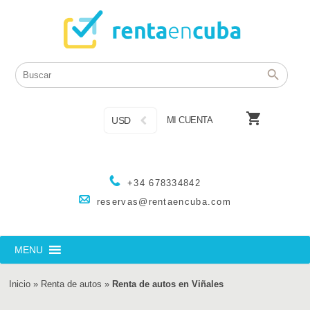

USD
MI CUENTA
+34 678334842
reservas@rentaencuba.com
MENU
Inicio
»
Renta de autos
»
Renta de autos en Viñales