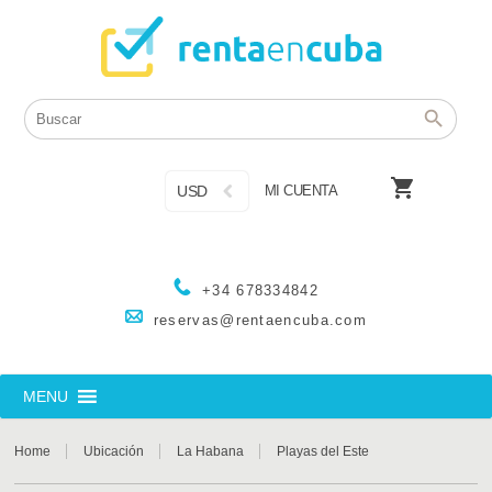

USD
MI CUENTA
+34 678334842
reservas@rentaencuba.com
MENU
Home
Ubicación
La Habana
Playas del Este