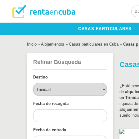
CASAS PARTICULARES
Inicio
»
Alojamientos
»
Casas particulares en Cuba
»
Casas pa
Refinar Búsqueda
Casas
Destino
¿Está pe
de
alquile
en Trinid
Fecha de recogida
riqueza de
alojamien
sueño inol
Fecha de entrada