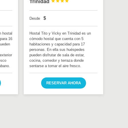
Trinidad




$
Desde
n hostal
Hostal Tito y Vicky en Trinidad es un
 para 16
cómodo hostal que cuenta con 5
pueden
habitaciones y capacidad para 17
personas. En ella sus huéspedes
exterior
pueden disfrutar de sala de estar,
esco
cocina, comedor y terraza donde
ubano.
sentarse a tomar el aire fresco.
RESERVAR AHORA