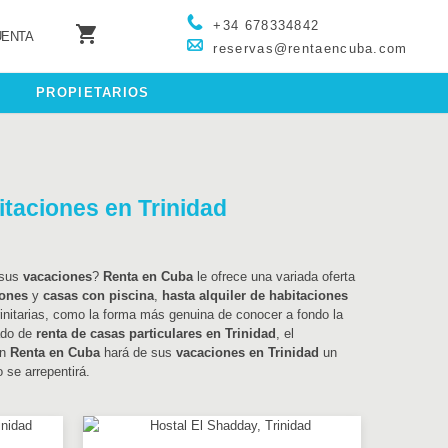
+34 678334842

UENTA
reservas@rentaencuba.com
PROPIETARIOS
itaciones en Trinidad
 sus
vacaciones
?
Renta en Cuba
le ofrece una variada oferta
ones
y
casas con piscina
,
hasta alquiler de habitaciones
rinitarias, como la forma más genuina de conocer a fondo la
tado de
renta de casas particulares en Trinidad
, el
n
Renta en Cuba
hará de sus
vacaciones en Trinidad
un
 se arrepentirá.