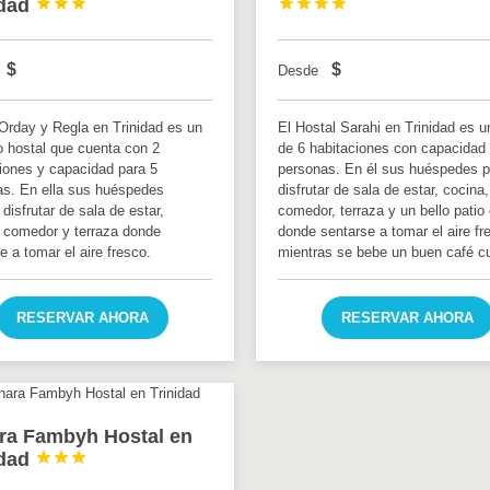
idad







$
$
Desde
Orday y Regla en Trinidad es un
El Hostal Sarahi en Trinidad es u
 hostal que cuenta con 2
de 6 habitaciones con capacidad
iones y capacidad para 5
personas. En él sus huéspedes 
as. En ella sus huéspedes
disfrutar de sala de estar, cocina,
disfrutar de sala de estar,
comedor, terraza y un bello patio 
 comedor y terraza donde
donde sentarse a tomar el aire fr
e a tomar el aire fresco.
mientras se bebe un buen café c
RESERVAR AHORA
RESERVAR AHORA
ra Fambyh Hostal en
idad


