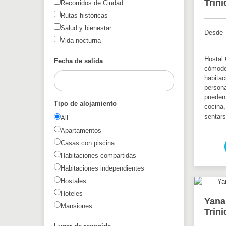
Trin
Recorridos de Ciudad
Rutas históricas
Salud y bienestar
Desde
Vida nocturna
Hostal 
Fecha de salida
cómodo
habitac
person
pueden 
Tipo de alojamiento
cocina,
sentars
All
Apartamentos
Casas con piscina
Habitaciones compartidas
Habitaciones independientes
Hostales
Hoteles
Yana
Mansiones
Trin