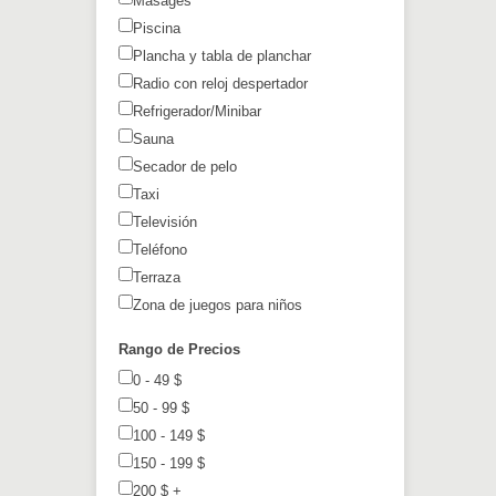
Masages
Piscina
Plancha y tabla de planchar
Radio con reloj despertador
Refrigerador/Minibar
Sauna
Secador de pelo
Taxi
Televisión
Teléfono
Terraza
Zona de juegos para niños
Rango de Precios
0 - 49
$
50 - 99
$
100 - 149
$
150 - 199
$
200
$
+