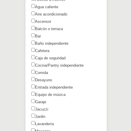
Agua caliente
Aire acondicionado
Ascensor
Balcón o terraza
Bar
Baño independiente
Cafetera
Caja de seguridad
Cocina/Pantry independiente
Comida
Desayuno
Entrada independiente
Equipo de música
Garaje
Jacuzzi
Jardin
Lavandería