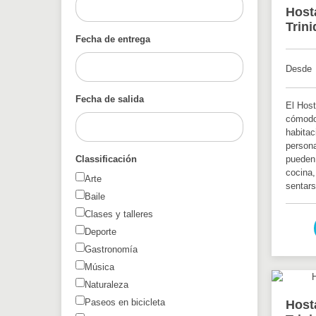
Host
Trin
Fecha de entrega
Desde
Fecha de salida
El Host
cómodo 
habitac
person
Classificación
pueden 
cocina,
Arte
sentars
Baile
Clases y talleres
Deporte
Gastronomía
Música
Naturaleza
Paseos en bicicleta
Host