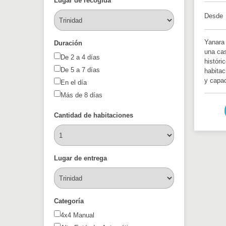
Lugar de recogida
Desde
Yanara
Duración
una cas
De 2 a 4 días
históri
De 5 a 7 días
habitac
y capac
En el día
Más de 8 días
Cantidad de habitaciones
Lugar de entrega
Categoría
4x4 Manual