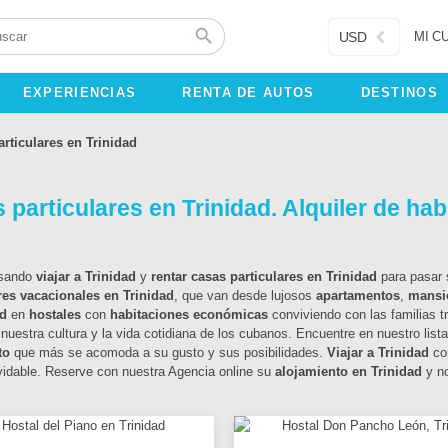
USD
MI C
EXPERIENCIAS
RENTA DE AUTOS
DESTINOS
rticulares en Trinidad
 particulares en Trinidad. Alquiler de hab
nsando
viajar a Trinidad
y
rentar casas particulares en Trinidad
para pasar
res vacacionales en Trinidad
, que van desde lujosos
apartamentos
,
mansi
ad
en
hostales
con
habitaciones económicas
conviviendo con las familias t
 nuestra cultura y la vida cotidiana de los cubanos. Encuentre en nuestro lis
to
que más se acomoda a su gusto y sus posibilidades.
Viajar a Trinidad
co
vidable. Reserve con nuestra Agencia online su
alojamiento en Trinidad
y no