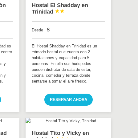
ón
Hostal El Shadday en
Trinidad


$
Desde
dad es
El Hostal Shadday en Trinidad es un
l centro
cómodo hostal que cuenta con 2
habitaciones y capacidad para 5
as y
personas. En ella sus huéspedes
pueden disfrutar de sala de estar,
ón y
cocina, comedor y terraza donde
s.
sentarse a tomar el aire fresco.
RESERVAR AHORA
dad
Hostal Tito y Vicky en