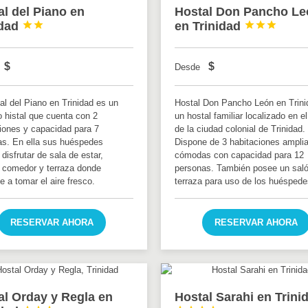
al del Piano en
Hostal Don Pancho Le
idad


en Trinidad



$
$
Desde
al del Piano en Trinidad es un
Hostal Don Pancho León en Trini
histal que cuenta con 2
un hostal familiar localizado en e
iones y capacidad para 7
de la ciudad colonial de Trinidad.
as. En ella sus huéspedes
Dispone de 3 habitaciones ampli
disfrutar de sala de estar,
cómodas con capacidad para 12
 comedor y terraza donde
personas. También posee un sal
e a tomar el aire fresco.
terraza para uso de los huéspede
RESERVAR AHORA
RESERVAR AHORA
al Orday y Regla en
Hostal Sarahi en Trini