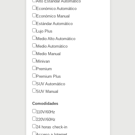
Alto Estándar Automático
Económico Automático
Económico Manual
Estándar Automático
Lujo Plus
Medio Alto Automático
Medio Automático
Medio Manual
Minivan
Premium
Premium Plus
SUV Automático
SUV Manual
Comodidades
110V/60Hz
220V/60Hz
24 horas check-in
Acceso a Internet