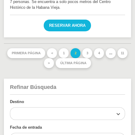
7 personas. Se encuentra a solo pocos metros del Centro
Histórico de la Habana Vieja.
RESERVAR AHORA
PRIMERA PÁGINA
<
1
2
3
4
…
11
>
ÚLTIMA PÁGINA
Refinar Búsqueda
Destino
Fecha de entrada