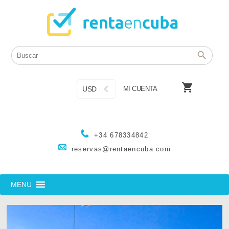

USD
MI CUENTA
+34 678334842
reservas@rentaencuba.com
MENU