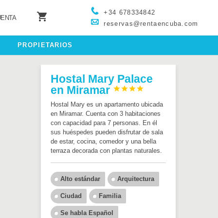
+34 678334842

UENTA
reservas@rentaencuba.com
PROPIETARIOS
Hostal Mary Palace
en Miramar




Hostal Mary es un apartamento ubicada
en Miramar. Cuenta con 3 habitaciones
con capacidad para 7 personas. En él
sus huéspedes pueden disfrutar de sala
de estar, cocina, comedor y una bella
terraza decorada con plantas naturales.
Alto estándar
Arquitectura
Ciudad
Familia
Se habla Español