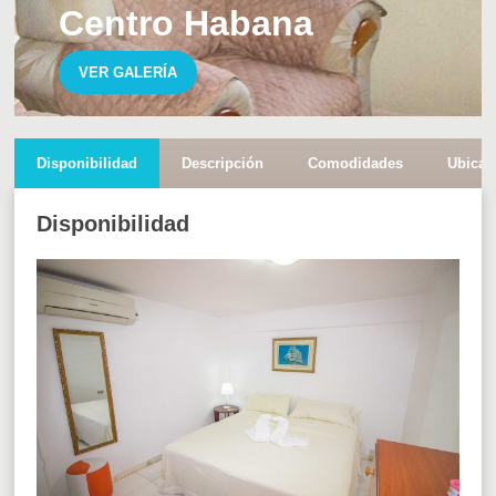
Centro Habana
VER GALERÍA
Disponibilidad
Descripción
Comodidades
Ubicac
Disponibilidad