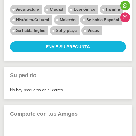
Arquitectura
Ciudad
Económico
Familia
Histórico-Cultural
Malecón
Se habla Español
Se habla Inglés
Sol y playa
Vistas
ENVIE SU PREGUNTA
Su pedido
No hay productos en el carrito
Comparte con tus Amigos