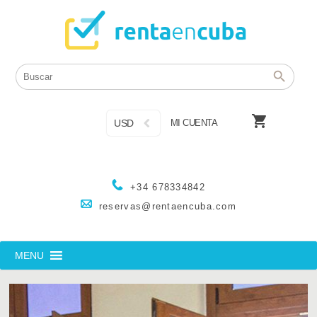

USD
MI CUENTA
+34 678334842
reservas@rentaencuba.com
MENU