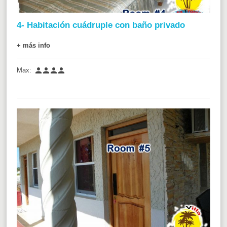
4- Habitación cuádruple con baño privado
+ más info




Max: