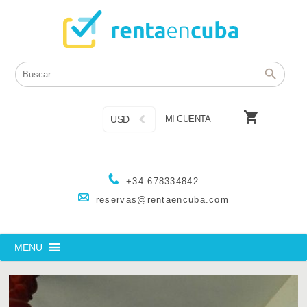

USD
MI CUENTA
+34 678334842
reservas@rentaencuba.com
MENU