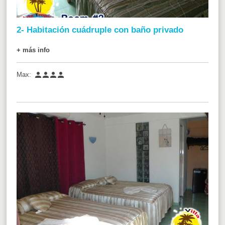
2- Habitación cuádruple con baño privado
+ más info




Max: