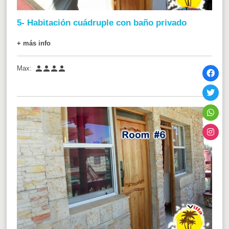
5- Habitación cuádruple con baño privado
+ más info




Max: