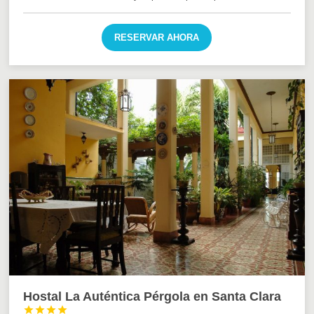
RESERVAR AHORA
Hostal La Auténtica Pérgola en Santa Clara



