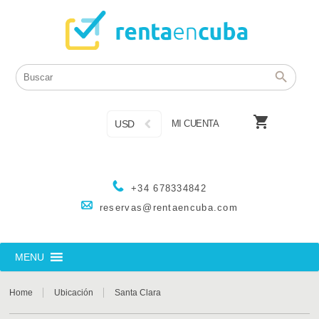

USD
MI CUENTA
+34 678334842
reservas@rentaencuba.com
MENU
Home
Ubicación
Santa Clara